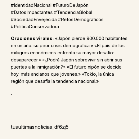
#IdentidadNacional #FuturoDeJapón
#DatosImpactantes #TendenciaGlobal
#SociedadEnvejecida #RetosDemográficos
#PolíticaConservadora
Oraciones virales:
«Japón pierde 900.000 habitantes
en un año: su peor crisis demográfica.» «El país de los
milagros económicos enfrenta su mayor desafío:
desaparecer.» «¿Podrá Japón sobrevivir sin abrir sus
puertas a la inmigración?» «El futuro nipón se decide
hoy: más ancianos que jóvenes.» «Tokio, la única
región que desafía la tendencia nacional.»
,
tusultimasnoticias_df6zj5