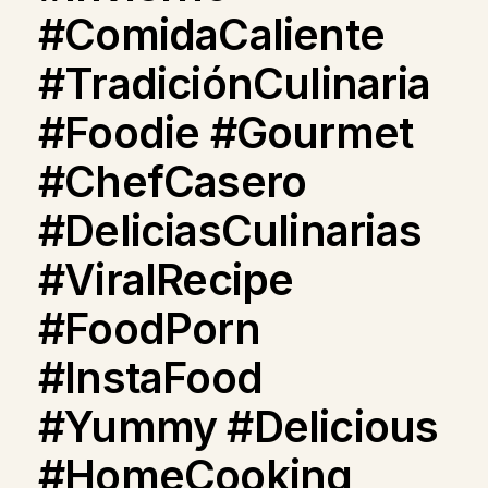
#ComidaCaliente
#TradiciónCulinaria
#Foodie #Gourmet
#ChefCasero
#DeliciasCulinarias
#ViralRecipe
#FoodPorn
#InstaFood
#Yummy #Delicious
#HomeCooking