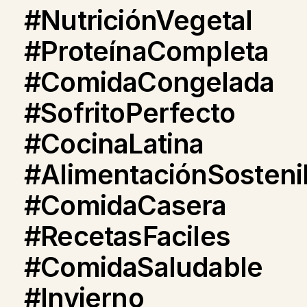
#NutriciónVegetal
#ProteínaCompleta
#ComidaCongelada
#SofritoPerfecto
#CocinaLatina
#AlimentaciónSosteni
#ComidaCasera
#RecetasFaciles
#ComidaSaludable
#Invierno