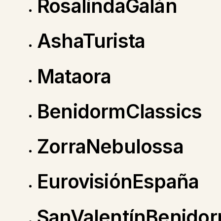
RosalindaGalán
AshaTurista
Mataora
BenidormClassics
ZorraNebulossa
EurovisiónEspaña
SanValentínBenido