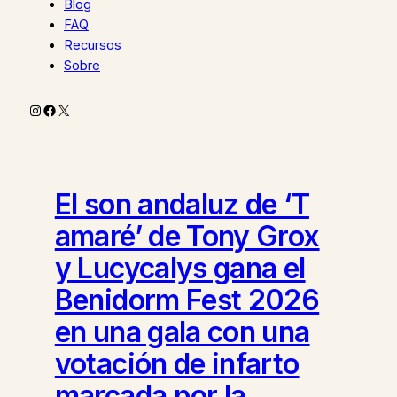
Blog
FAQ
Recursos
Sobre
Instagram
Facebook
X
El son andaluz de ‘T
amaré’ de Tony Grox
y Lucycalys gana el
Benidorm Fest 2026
en una gala con una
votación de infarto
marcada por la