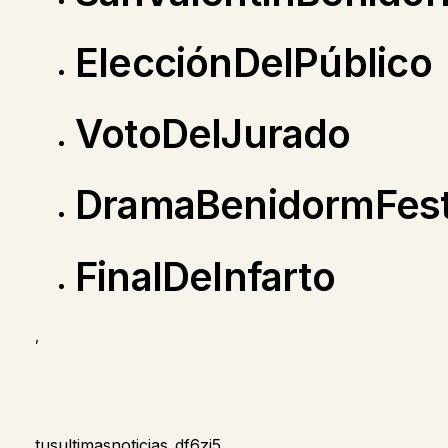
ElecciónDelPúblico
VotoDelJurado
DramaBenidormFes
FinalDeInfarto
,
tusultimasnoticias_df6zj5