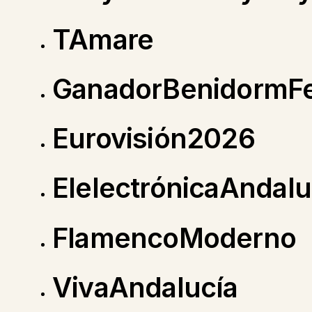
TAmare
GanadorBenidormF
Eurovisión2026
ElelectrónicaAndal
FlamencoModerno
VivaAndalucía