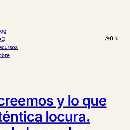
log
Instagram
Faceboo
X
AQ
ecursos
obre
creemos y lo que
éntica locura.