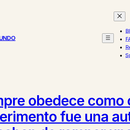
B
MUNDO
F
R
S
empre obedece como 
erimento fue una aut