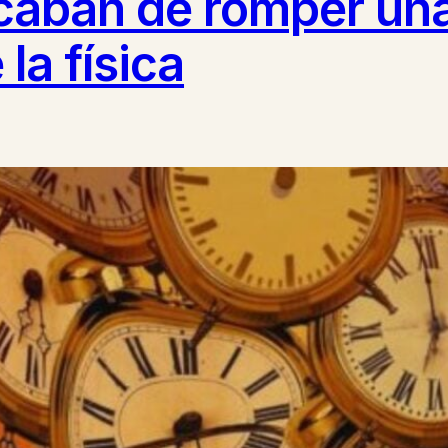
aban de romper una 
la física