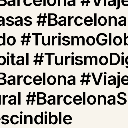
sas #Barcelona
do #TurismoGlo
tal #TurismoDig
Barcelona #Viaj
ral #Barcelona
scindible