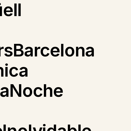
ell
rsBarcelona
nica
naNoche
Inolvidable