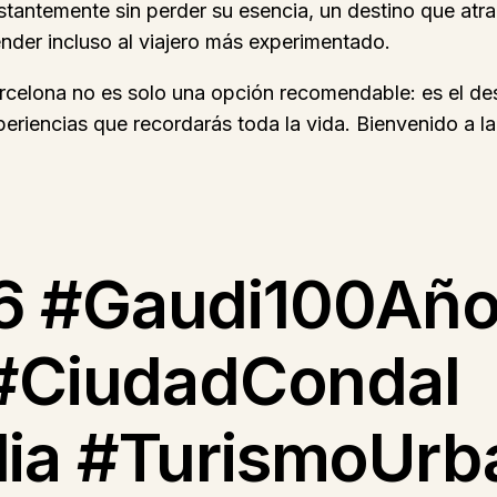
stantemente sin perder su esencia, un destino que atr
nder incluso al viajero más experimentado.
celona no es solo una opción recomendable: es el des
riencias que recordarás toda la vida. Bienvenido a l
6 #Gaudi100Añ
 #CiudadCondal
lia #TurismoUrb