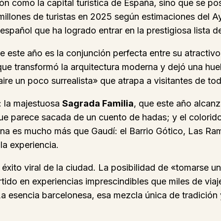
ón como la capital turística de España, sino que se p
 millones de turistas en 2025 según estimaciones del A
español que ha logrado entrar en la prestigiosa lista d
e este año es la conjunción perfecta entre su atractiv
ue transformó la arquitectura moderna y dejó una huel
aire un poco surrealista» que atrapa a visitantes de to
o: la majestuosa
Sagrada Familia
, que este año alcanz
que parece sacada de un cuento de hadas; y el colorid
ona es mucho más que Gaudí: el Barrio Gótico, Las R
la experiencia.
éxito viral de la ciudad. La posibilidad de «tomarse u
rtido en experiencias imprescindibles que miles de vi
 La esencia barcelonesa, esa mezcla única de tradició