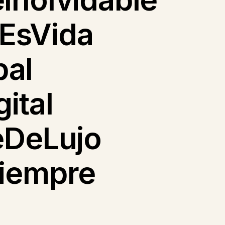
EsVida
bal
ital
eDeLujo
Siempre