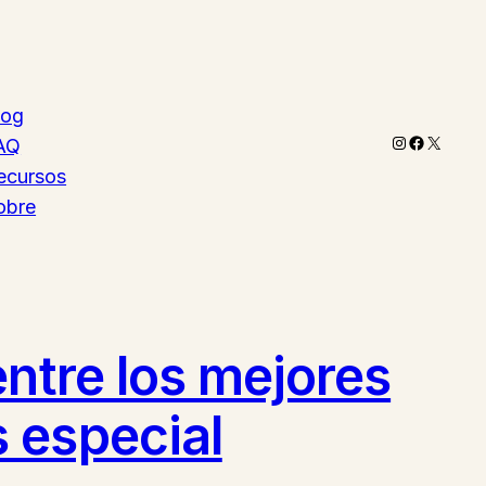
log
Instagram
Faceboo
X
AQ
ecursos
obre
entre los mejores
 especial