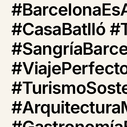
#BarcelonaEs
#CasaBatlló #
#SangríaBarce
#ViajePerfect
#TurismoSost
#Arquitectura
#GastronomíaB