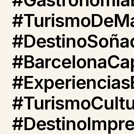
#TurismoDeMa
#DestinoSoña
#BarcelonaCapi
#Experiencias
#TurismoCultu
#DestinoImpre