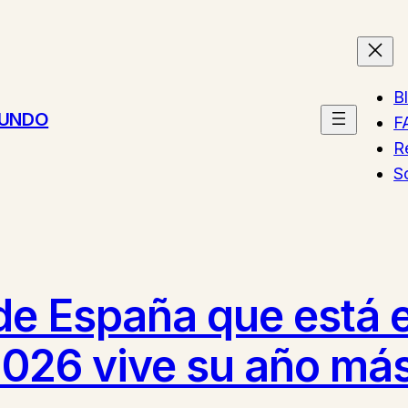
B
MUNDO
F
R
S
 de España que está 
026 vive su año más