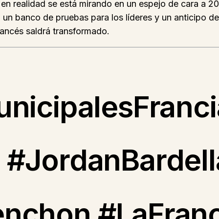
 en realidad se está mirando en un espejo de cara a 2
, un banco de pruebas para los líderes y un anticipo d
rancés saldrá transformado.
unicipalesFranc
 #JordanBardel
nchon #LaFranc