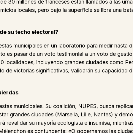
de 30 millones de franceses están llamados a las urna
icios locales, pero bajo la superficie se libra una bata
de su techo electoral?
stas municipales en un laboratorio para medir hasta 
to es pasar de un voto testimonial a un voto de gestió
0 localidades, incluyendo grandes ciudades como Perp
 de victorias significativas, validarán su capacidad d
uierdas
tas municipales. Su coalición, NUPES, busca replicar 
istar grandes ciudades (Marsella, Lille, Nantes) y demo
rá revalidar su mayoría ecologista e insumisa, mientra
 Mélenchon es contundente: «O gobernamos las ciudad