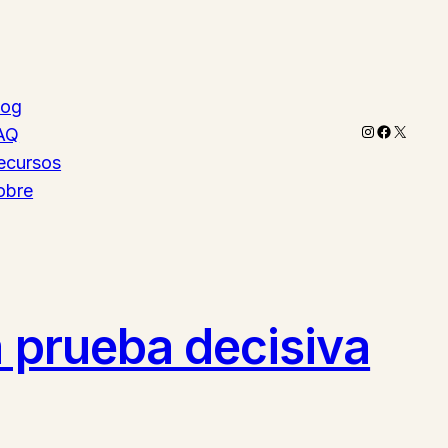
log
Instagram
Faceboo
X
AQ
ecursos
obre
a prueba decisiva