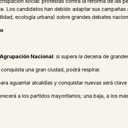
rispación social: protestas contra la reforma de las p
nte. Los candidatos han debido adaptar sus campañas a 
ilidad, ecología urbana) sobre grandes debates nacion
do
 Agrupación Nacional
: si supera la decena de grandes
 conquista una gran ciudad, podrá respirar.
ara aguantar alcaldías y conquistar nuevas será clave p
vorecerá a los partidos mayoritarios; una baja, a los m