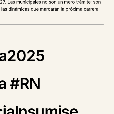
027. Las municipales no son un mero trámite: son
e las dinámicas que marcarán la próxima carrera
ia2025
la #RN
iaInsumise