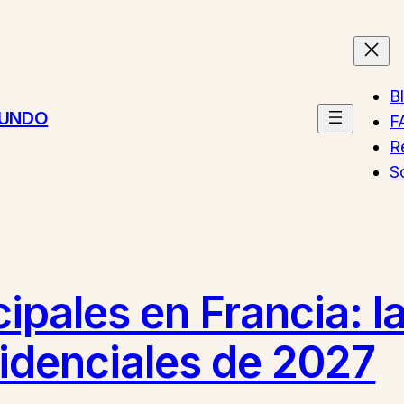
B
MUNDO
F
R
S
ipales en Francia: l
sidenciales de 2027