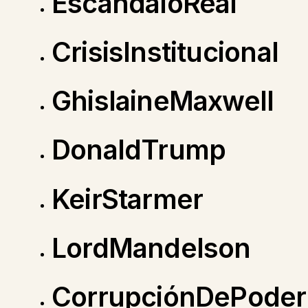
EscándaloReal
CrisisInstitucional
GhislaineMaxwell
DonaldTrump
KeirStarmer
LordMandelson
CorrupciónDePoder