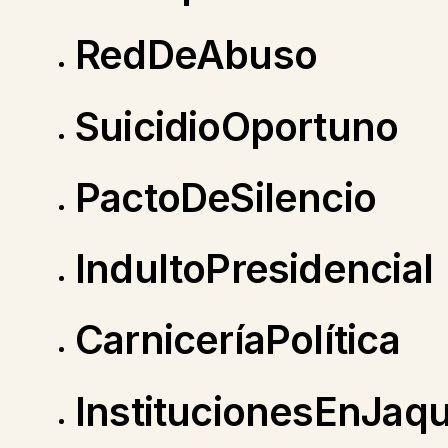
RedDeAbuso
SuicidioOportuno
PactoDeSilencio
IndultoPresidencial
CarniceríaPolítica
InstitucionesEnJaq