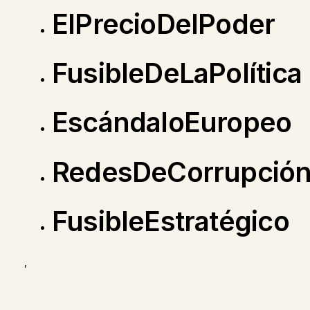
ElPrecioDelPoder
FusibleDeLaPolítica
EscándaloEuropeo
RedesDeCorrupció
FusibleEstratégico
,