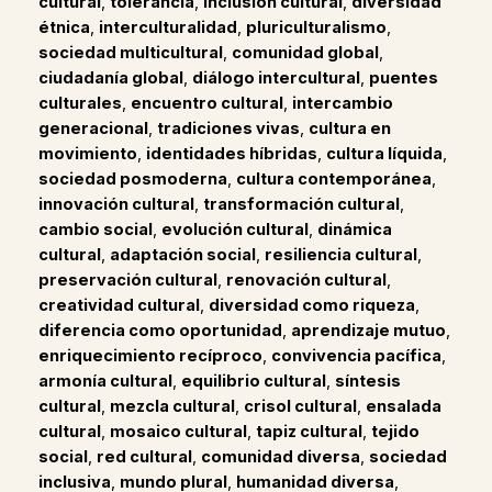
cultural
,
tolerancia
,
inclusión cultural
,
diversidad
étnica
,
interculturalidad
,
pluriculturalismo
,
sociedad multicultural
,
comunidad global
,
ciudadanía global
,
diálogo intercultural
,
puentes
culturales
,
encuentro cultural
,
intercambio
generacional
,
tradiciones vivas
,
cultura en
movimiento
,
identidades híbridas
,
cultura líquida
,
sociedad posmoderna
,
cultura contemporánea
,
innovación cultural
,
transformación cultural
,
cambio social
,
evolución cultural
,
dinámica
cultural
,
adaptación social
,
resiliencia cultural
,
preservación cultural
,
renovación cultural
,
creatividad cultural
,
diversidad como riqueza
,
diferencia como oportunidad
,
aprendizaje mutuo
,
enriquecimiento recíproco
,
convivencia pacífica
,
armonía cultural
,
equilibrio cultural
,
síntesis
cultural
,
mezcla cultural
,
crisol cultural
,
ensalada
cultural
,
mosaico cultural
,
tapiz cultural
,
tejido
social
,
red cultural
,
comunidad diversa
,
sociedad
inclusiva
,
mundo plural
,
humanidad diversa
,