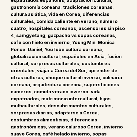
expatriados españoles
,
adaptación cultural
,
gastronomía coreana
,
tradiciones coreanas
,
cultura asiática
,
vida en Corea
,
diferencias
culturales
,
comida caliente en verano
,
número
cuatro
,
hospitales coreanos
,
ascensores sin piso
4
,
samgyetang
,
gazpacho vs sopas coreanas
,
café con hielo en invierno
,
Young Min
,
Mónica
Ponce
,
Daniel
,
YouTube cultura coreana
,
globalización cultural
,
españoles en Asia
,
fusión
cultural
,
sorpresas culturales
,
costumbres
orientales
,
viajar a Corea del Sur
,
aprender de
otras culturas
,
choque cultural inverso
,
culinaria
coreana
,
arquitectura coreana
,
supersticiones
números
,
comida verano invierno
,
vida
expatriados
,
matrimonio intercultural
,
hijos
multiculturales
,
descubrimientos culturales
,
sorpresas diarias
,
adaptarse a Corea
,
costumbres alimenticias
,
diferencias
gastronómicas
,
verano caluroso Corea
,
invierno
suave Corea
,
café helado invierno
,
sopas