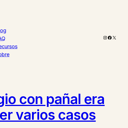
log
Instagram
Faceboo
X
AQ
ecursos
obre
egio con pañal era
ver varios casos