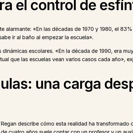
a el control de esfín
nte alarmante: «En las décadas de 1970 y 1980, el 83% 
abe ir al baño al empezar la escuela».
s dinámicas escolares. «En la década de 1990, era muy 
tual que las escuelas vean varios casos cada año», e
 aulas: una carga de
O’Regan describe cómo esta realidad ha transformado c
e cuatro años suele contar con un profesor y un auxi