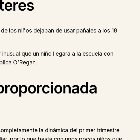
teres
de los niños dejaban de usar pañales a los 18
inusual que un niño llegara a la escuela con
xplica O’Regan.
sproporcionada
ompletamente la dinámica del primer trimestre
liar, por lo que basta con unos pocos niños que