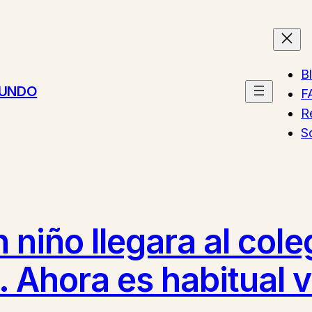
B
MUNDO
F
R
S
n niño llegara al col
. Ahora es habitual 