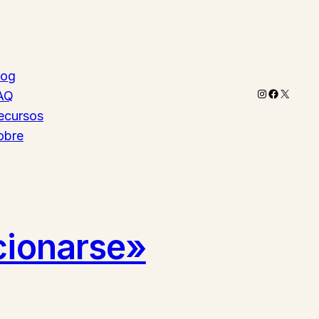
log
Instagram
Faceboo
X
AQ
ecursos
obre
cionarse»