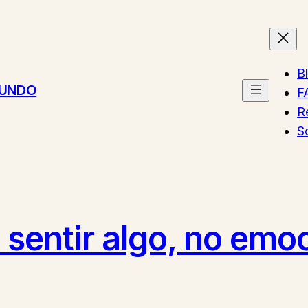
B
MUNDO
F
R
S
 sentir algo, no emo