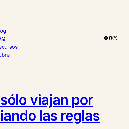
log
Instagram
Faceboo
X
AQ
ecursos
obre
 sólo viajan por
iando las reglas