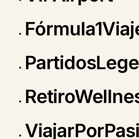
Fórmula1Viaj
PartidosLege
RetiroWellne
ViajarPorPas