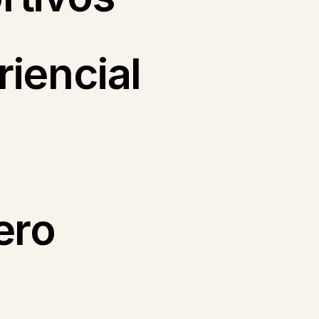
iencial
ero