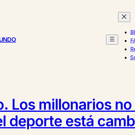
B
MUNDO
F
R
S
o. Los millonarios no
el deporte está camb