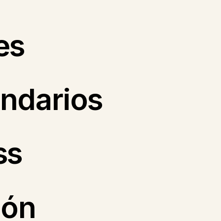
es
ndarios
ss
ión