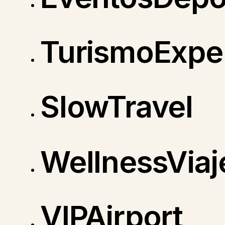
TurismoExper
SlowTravel
WellnessViaj
VIPAirport