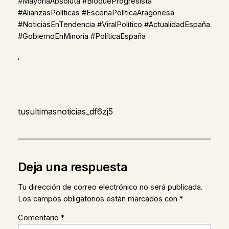
#MayoríaAbsoluta #BloqueProgresista
#AlianzasPolíticas #EscenaPolíticaAragonesa
#NoticiasEnTendencia #ViralPolítico #ActualidadEspaña
#GobiernoEnMinoría #PolíticaEspaña
,
tusultimasnoticias_df6zj5
Deja una respuesta
Tu dirección de correo electrónico no será publicada.
Los campos obligatorios están marcados con
*
Comentario
*