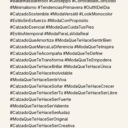
#BailarinasBarefoot #Gioseppo #ComodidadConEstilo
#Minimalismo #TendenciasPrimavera #OutfitDelDia
#CalzadoSostenible #ModaVersátil #LookMonocolor
#EstiloSinEsfuerzo #ModaConPropósito
#CalzadoEsencial #ModaQueCuidaTusPies
#EstiloAtemporal #ModaParaLaVidaReal
#CalzadoQueAmortiza #ModaQueTeHaceSentirBien
#CalzadoQueMarcaLaDiferencia #ModaQueTeInspira
#CalzadoQueTeAcompaña #ModaQueTeDefine
#CalzadoQueTeTransforma #ModaQueTeEmpodera
#CalzadoQueTeHaceBrillar #ModaQueTeHaceÚnica
#CalzadoQueTeHaceInolvidable
#ModaQueTeHaceSentirViva
#CalzadoQueTeHaceSoñar #ModaQueTeHaceCrecer
#CalzadoQueTeHaceSerTú #ModaQueTeHaceSerLibre
#CalzadoQueTeHaceSerFuerte
#ModaQueTeHaceSerValiente
#CalzadoQueTeHaceSerAudaz
#ModaQueTeHaceSerOriginal
#CalzadoQueTeHaceSerCreativa