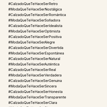
#CalzadoQueTeHaceSerRetro
#ModaQueTeHaceSerNostálgica
#CalzadoQueTeHaceSerRomántica
#ModaQueTeHaceSerSoñadora
#CalzadoQueTeHaceSerIdealista
#ModaQueTeHaceSerOptimista
#CalzadoQueTeHaceSerPositiva
#ModaQueTeHaceSerAlegre
#CalzadoQueTeHaceSerDivertida
#ModaQueTeHaceSerEspontánea
#CalzadoQueTeHaceSerNatural
#ModaQueTeHaceSerAuténtica
#CalzadoQueTeHaceSerReal
#ModaQueTeHaceSerVerdadera
#CalzadoQueTeHaceSerGenuina
#ModaQueTeHaceSerSincera
#CalzadoQueTeHaceSerHonesta
#ModaQueTeHaceSerTransparente
#CalzadoQueTeHaceSerClara