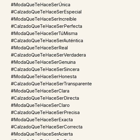
#ModaQueTeHaceSerÚnica
#CalzadoQueTeHaceSerEspecial
#ModaQueTeHaceSerIncreíble
#CalzadoQueTeHaceSerPerfecta
#ModaQueTeHaceSerTúMisma
#CalzadoQueTeHaceSerAuténtica
#ModaQueTeHaceSerReal
#CalzadoQueTeHaceSerVerdadera
#ModaQueTeHaceSerGenuina
#CalzadoQueTeHaceSerSincera
#ModaQueTeHaceSerHonesta
#CalzadoQueTeHaceSerTransparente
#ModaQueTeHaceSerClara
#CalzadoQueTeHaceSerDirecta
#ModaQueTeHaceSerClaro
#CalzadoQueTeHaceSerPrecisa
#ModaQueTeHaceSerExacta
#CalzadoQueTeHaceSerCorrecta
#ModaQueTeHaceSerAcierta