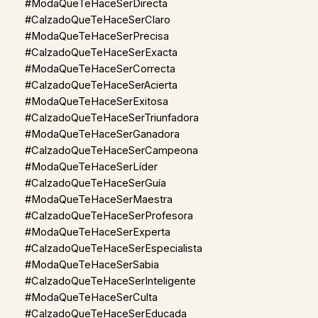
#ModaQueTeHaceSerDirecta
#CalzadoQueTeHaceSerClaro
#ModaQueTeHaceSerPrecisa
#CalzadoQueTeHaceSerExacta
#ModaQueTeHaceSerCorrecta
#CalzadoQueTeHaceSerAcierta
#ModaQueTeHaceSerExitosa
#CalzadoQueTeHaceSerTriunfadora
#ModaQueTeHaceSerGanadora
#CalzadoQueTeHaceSerCampeona
#ModaQueTeHaceSerLíder
#CalzadoQueTeHaceSerGuía
#ModaQueTeHaceSerMaestra
#CalzadoQueTeHaceSerProfesora
#ModaQueTeHaceSerExperta
#CalzadoQueTeHaceSerEspecialista
#ModaQueTeHaceSerSabia
#CalzadoQueTeHaceSerInteligente
#ModaQueTeHaceSerCulta
#CalzadoQueTeHaceSerEducada