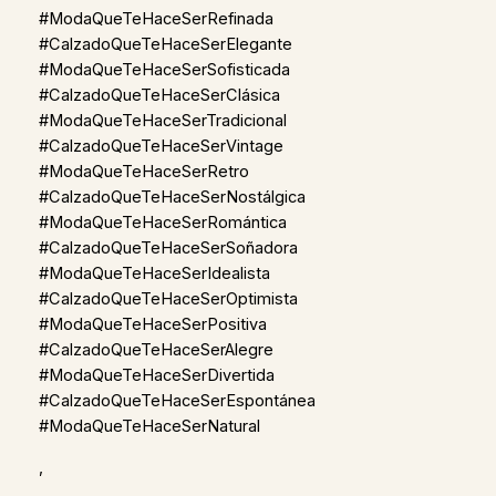
#ModaQueTeHaceSerRefinada
#CalzadoQueTeHaceSerElegante
#ModaQueTeHaceSerSofisticada
#CalzadoQueTeHaceSerClásica
#ModaQueTeHaceSerTradicional
#CalzadoQueTeHaceSerVintage
#ModaQueTeHaceSerRetro
#CalzadoQueTeHaceSerNostálgica
#ModaQueTeHaceSerRomántica
#CalzadoQueTeHaceSerSoñadora
#ModaQueTeHaceSerIdealista
#CalzadoQueTeHaceSerOptimista
#ModaQueTeHaceSerPositiva
#CalzadoQueTeHaceSerAlegre
#ModaQueTeHaceSerDivertida
#CalzadoQueTeHaceSerEspontánea
#ModaQueTeHaceSerNatural
,