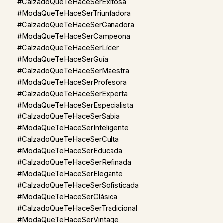
#CalzadoQueTeHaceSerExitosa
#ModaQueTeHaceSerTriunfadora
#CalzadoQueTeHaceSerGanadora
#ModaQueTeHaceSerCampeona
#CalzadoQueTeHaceSerLíder
#ModaQueTeHaceSerGuía
#CalzadoQueTeHaceSerMaestra
#ModaQueTeHaceSerProfesora
#CalzadoQueTeHaceSerExperta
#ModaQueTeHaceSerEspecialista
#CalzadoQueTeHaceSerSabia
#ModaQueTeHaceSerInteligente
#CalzadoQueTeHaceSerCulta
#ModaQueTeHaceSerEducada
#CalzadoQueTeHaceSerRefinada
#ModaQueTeHaceSerElegante
#CalzadoQueTeHaceSerSofisticada
#ModaQueTeHaceSerClásica
#CalzadoQueTeHaceSerTradicional
#ModaQueTeHaceSerVintage