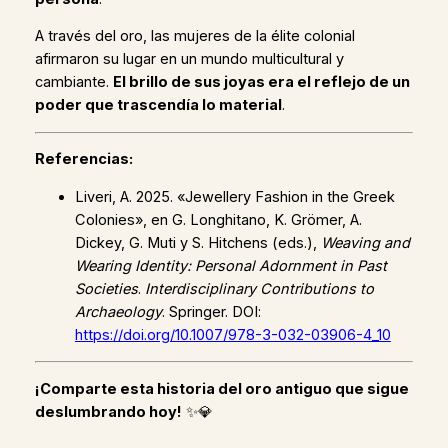
A través del oro, las mujeres de la élite colonial
afirmaron su lugar en un mundo multicultural y
cambiante.
El brillo de sus joyas era el reflejo de un
poder que trascendía lo material
.
Referencias:
Liveri, A. 2025. «Jewellery Fashion in the Greek
Colonies», en G. Longhitano, K. Grömer, A.
Dickey, G. Muti y S. Hitchens (eds.),
Weaving and
Wearing Identity: Personal Adornment in Past
Societies
.
Interdisciplinary Contributions to
Archaeology
. Springer. DOI:
https://doi.org/10.1007/978-3-032-03906-4_10
¡Comparte esta historia del oro antiguo que sigue
deslumbrando hoy!
✨💎