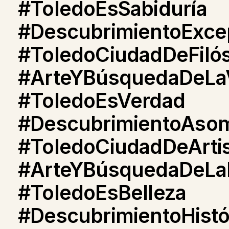
#ToledoEsSabiduría
#DescubrimientoExce
#ToledoCiudadDeFiló
#ArteYBúsquedaDeLa
#ToledoEsVerdad
#DescubrimientoAso
#ToledoCiudadDeArti
#ArteYBúsquedaDeLaB
#ToledoEsBelleza
#DescubrimientoHistó