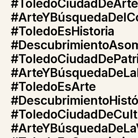
#ToledoCiudadDeArte
#ArteYBúsquedaDelC
#ToledoEsHistoria
#DescubrimientoAso
#ToledoCiudadDePatr
#ArteYBúsquedaDeLaB
#ToledoEsArte
#DescubrimientoHistó
#ToledoCiudadDeCult
#ArteYBúsquedaDeLa