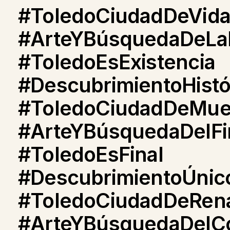
#ToledoCiudadDeVid
#ArteYBúsquedaDeLaE
#ToledoEsExistencia
#DescubrimientoHistó
#ToledoCiudadDeMue
#ArteYBúsquedaDelFi
#ToledoEsFinal
#DescubrimientoÚnic
#ToledoCiudadDeRena
#ArteYBúsquedaDelC