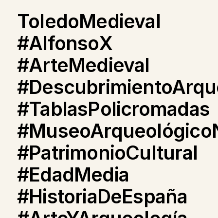
ToledoMedieval
#AlfonsoX
#ArteMedieval
#DescubrimientoArqu
#TablasPolicromadas
#MuseoArqueológicoN
#PatrimonioCultural
#EdadMedia
#HistoriaDeEspaña