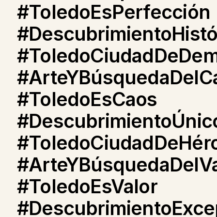
#ToledoEsPerfección
#DescubrimientoHistó
#ToledoCiudadDeDem
#ArteYBúsquedaDelC
#ToledoEsCaos
#DescubrimientoÚnic
#ToledoCiudadDeHér
#ArteYBúsquedaDelVa
#ToledoEsValor
#DescubrimientoExce