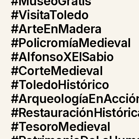
#MuseoGratis
#VisitaToledo
#ArteEnMadera
#PolicromíaMedieval
#AlfonsoXElSabio
#CorteMedieval
#ToledoHistórico
#ArqueologíaEnAcció
#RestauraciónHistóric
#TesoroMedieval