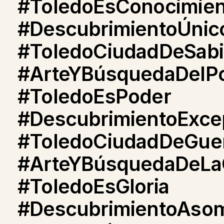
#ToledoEsConocimien
#DescubrimientoÚnic
#ToledoCiudadDeSabi
#ArteYBúsquedaDelP
#ToledoEsPoder
#DescubrimientoExce
#ToledoCiudadDeGue
#ArteYBúsquedaDeLaG
#ToledoEsGloria
#DescubrimientoAso