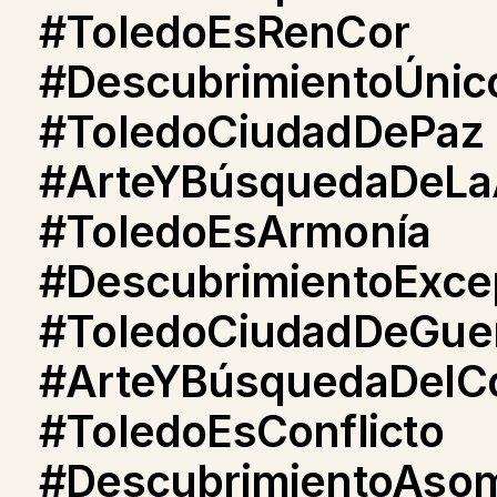
#ToledoEsRenCor
#DescubrimientoÚnic
#ToledoCiudadDePaz
#ArteYBúsquedaDeLa
#ToledoEsArmonía
#DescubrimientoExce
#ToledoCiudadDeGue
#ArteYBúsquedaDelCo
#ToledoEsConflicto
#DescubrimientoAso