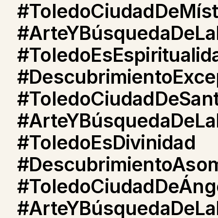
#ToledoCiudadDeMíst
#ArteYBúsquedaDeLaEs
#ToledoEsEspiritualid
#DescubrimientoExce
#ToledoCiudadDeSan
#ArteYBúsquedaDeLaD
#ToledoEsDivinidad
#DescubrimientoAso
#ToledoCiudadDeÁng
#ArteYBúsquedaDeLa