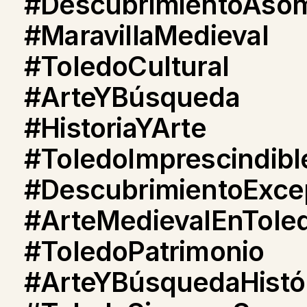
#DescubrimientoAso
#MaravillaMedieval
#ToledoCultural
#ArteYBúsqueda
#HistoriaYArte
#ToledoImprescindibl
#DescubrimientoExce
#ArteMedievalEnTole
#ToledoPatrimonio
#ArteYBúsquedaHistó