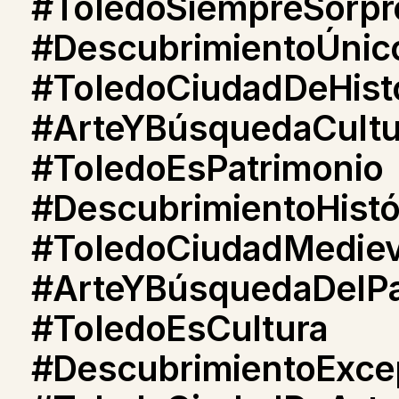
#ToledoSiempreSorp
#DescubrimientoÚni
#ToledoCiudadDeHisto
#ArteYBúsquedaCultu
#ToledoEsPatrimonio
#DescubrimientoHistó
#ToledoCiudadMediev
#ArteYBúsquedaDelP
#ToledoEsCultura
#DescubrimientoExce