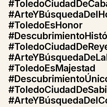
#ToledoCiudadDeCaba
#ArteYBúsquedaDelH
#ToledoEsHonor
#DescubrimientoHistó
#ToledoCiudadDeRey
#ArteYBúsquedaDeLa
#ToledoEsMajestad
#DescubrimientoÚnic
#ToledoCiudadDeSabi
#ArteYBúsquedaDelC