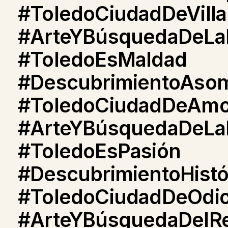
#ToledoCiudadDeVill
#ArteYBúsquedaDeLa
#ToledoEsMaldad
#DescubrimientoAso
#ToledoCiudadDeAmo
#ArteYBúsquedaDeLa
#ToledoEsPasión
#DescubrimientoHistó
#ToledoCiudadDeOdi
#ArteYBúsquedaDelR