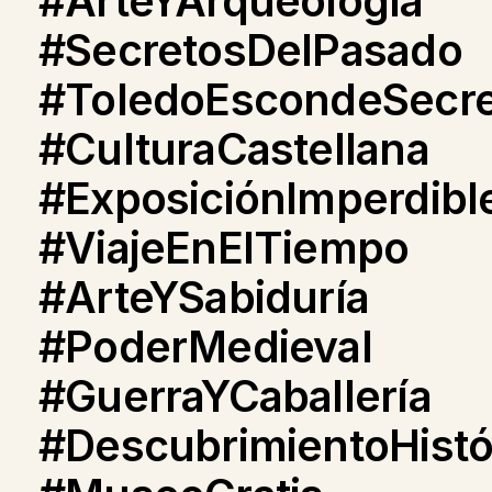
#ArteYArqueología
#SecretosDelPasado
#ToledoEscondeSecre
#CulturaCastellana
#ExposiciónImperdibl
#ViajeEnElTiempo
#ArteYSabiduría
#PoderMedieval
#GuerraYCaballería
#DescubrimientoHistó