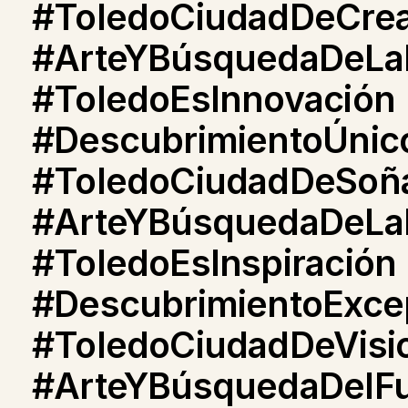
#ToledoCiudadDeCre
#ArteYBúsquedaDeLa
#ToledoEsInnovación
#DescubrimientoÚnic
#ToledoCiudadDeSoñ
#ArteYBúsquedaDeLaI
#ToledoEsInspiración
#DescubrimientoExce
#ToledoCiudadDeVisio
#ArteYBúsquedaDelFu