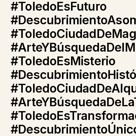
#ToledoEsFuturo
#DescubrimientoAso
#ToledoCiudadDeMag
#ArteYBúsquedaDelMi
#ToledoEsMisterio
#DescubrimientoHistó
#ToledoCiudadDeAlqu
#ArteYBúsquedaDeLa
#ToledoEsTransforma
#DescubrimientoÚnic