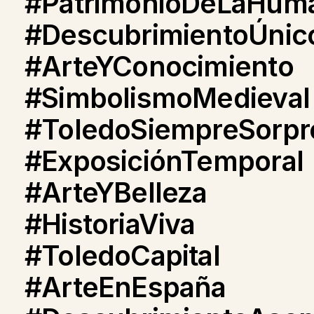
#PatrimonioDeLaHum
#DescubrimientoÚnic
#ArteYConocimiento
#SimbolismoMedieval
#ToledoSiempreSorp
#ExposiciónTemporal
#ArteYBelleza
#HistoriaViva
#ToledoCapital
#ArteEnEspaña