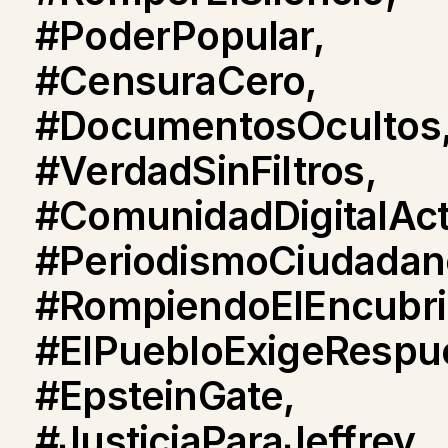
#PoderPopular,
#CensuraCero,
#DocumentosOcultos
#VerdadSinFiltros,
#ComunidadDigitalAct
#PeriodismoCiudadan
#RompiendoElEncubri
#ElPuebloExigeRespu
#EpsteinGate,
#JusticiaParaJeffrey,