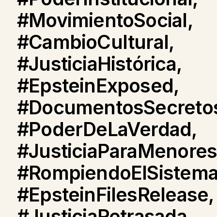
#MovimientoSocial,
#CambioCultural,
#JusticiaHistórica,
#EpsteinExposed,
#DocumentosSecreto
#PoderDeLaVerdad,
#JusticiaParaMenores
#RompiendoElSistema
#EpsteinFilesRelease,
#JusticiaRetrasada,