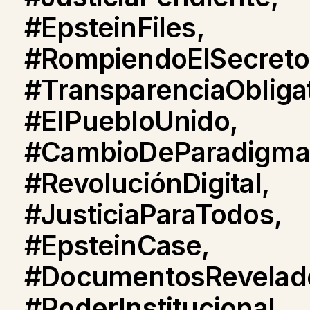
#EpsteinFiles,
#RompiendoElSecreto
#TransparenciaObligat
#ElPuebloUnido,
#CambioDeParadigma
#RevoluciónDigital,
#JusticiaParaTodos,
#EpsteinCase,
#DocumentosRevelad
#PoderInstitucional,