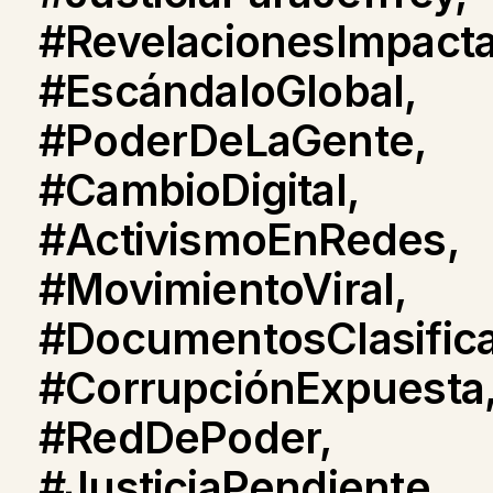
#RevelacionesImpacta
#EscándaloGlobal,
#PoderDeLaGente,
#CambioDigital,
#ActivismoEnRedes,
#MovimientoViral,
#DocumentosClasific
#CorrupciónExpuesta
#RedDePoder,
#JusticiaPendiente,