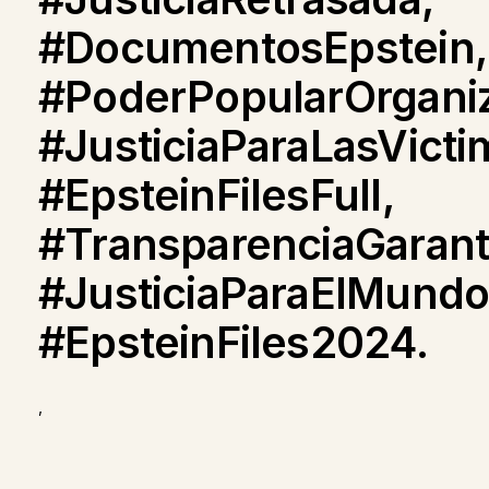
#DocumentosEpstein,
#PoderPopularOrgani
#JusticiaParaLasVict
#EpsteinFilesFull,
#TransparenciaGarant
#JusticiaParaElMundo
#EpsteinFiles2024.
,