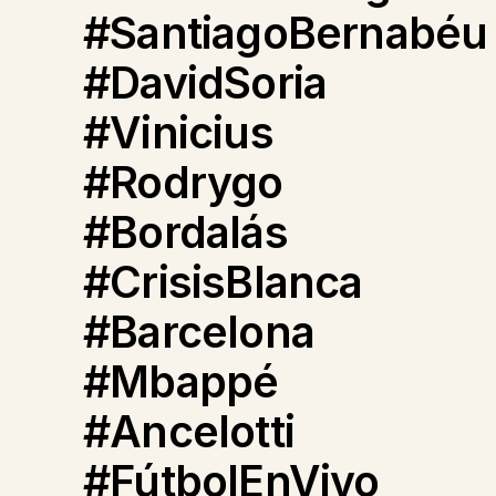
#SantiagoBernabéu
#DavidSoria
#Vinicius
#Rodrygo
#Bordalás
#CrisisBlanca
#Barcelona
#Mbappé
#Ancelotti
#FútbolEnVivo