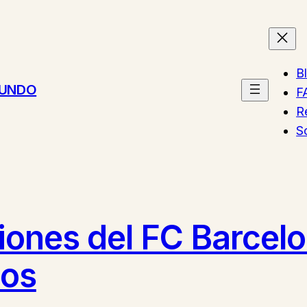
B
MUNDO
F
R
S
ciones del FC Barcel
tos