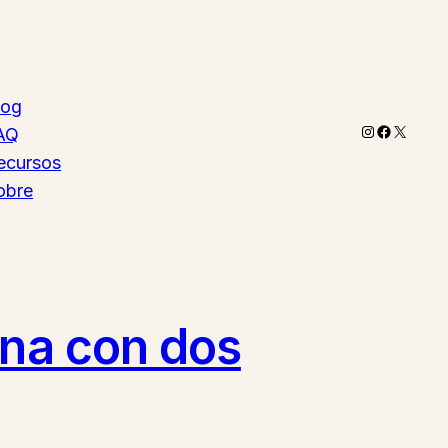
log
Instagram
Faceboo
X
AQ
ecursos
obre
ona con dos