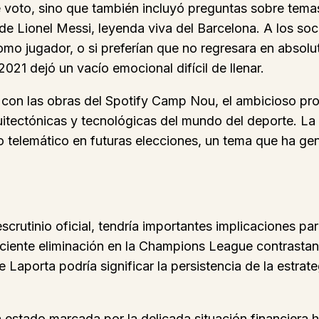
 voto, sino que también incluyó preguntas sobre temas
de Lionel Messi, leyenda viva del Barcelona. A los soc
mo jugador, o si preferían que no regresara en absolut
2021 dejó un vacío emocional difícil de llenar.
 con las obras del Spotify Camp Nou, el ambicioso pr
quitectónicas y tecnológicas del mundo del deporte. La
to telemático en futuras elecciones, un tema que ha g
crutinio oficial, tendría importantes implicaciones par
eciente eliminación en la Champions League contrastand
e Laporta podría significar la persistencia de la estra
 estado marcada por la delicada situación financiera h