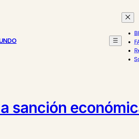
B
MUNDO
F
R
S
na sanción económica