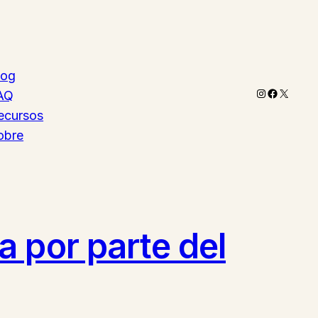
log
Instagram
Faceboo
X
AQ
ecursos
obre
 por parte del