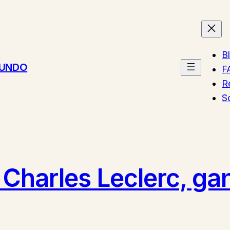
B
MUNDO
F
R
S
 Charles Leclerc, ga