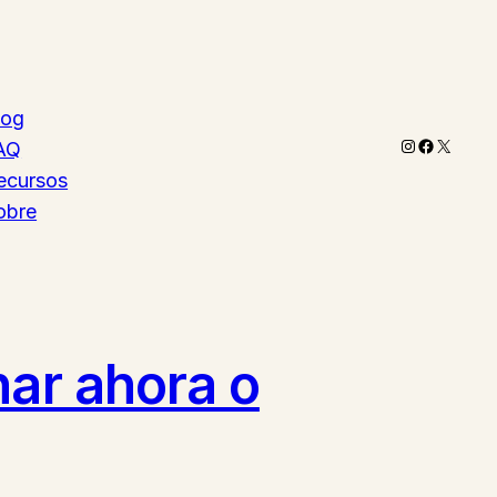
log
Instagram
Faceboo
X
AQ
ecursos
obre
nar ahora o