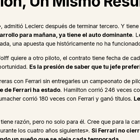
sión, Un Mismo Resu
 admitió Leclerc después de terminar tercero. Y tiene
arrollo para mañana, ya tiene el auto dominante
. L
ada, una apuesta que históricamente no ha funcionado 
lff quiere a otro piloto, el contrato tiene fecha de c
oportunidad.
Es la presión de saber que tu jefe prefer
reras con Ferrari sin entregarles un campeonato de pil
 de Ferrari ha estado
. Hamilton corrió 246 veces co
umacher corrió 180 veces con Ferrari y ganó títulos.
Le
Y tiene razón, pero no solo para él. Cree que para la 
urante los cuatro años siguientes».
Si Ferrari no cie
endo un sueño que se aleja cada temporada
.