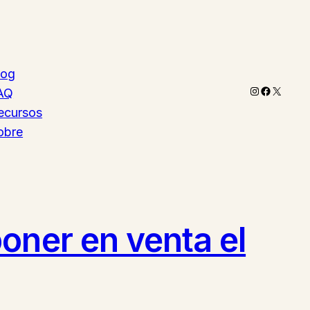
log
Instagram
Faceboo
X
AQ
ecursos
obre
oner en venta el