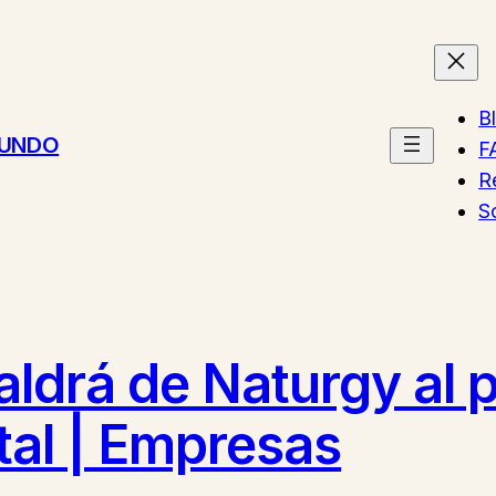
B
MUNDO
F
R
S
ldrá de Naturgy al p
tal | Empresas