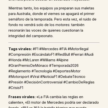
Mientras tanto, los equipos ya preparan sus maletas
para Australia, donde el viernes se apagará el primer
semáforo de la temporada. Pero esta vez, el ruido de
fondo no vendrá solo de los motores: también
resonarán las voces de quienes cuestionan la
integridad del campeonato.
Tags virales:
#F1 #Mercedes #FIA #MotorIlegal
#Compresión #EscándaloF1 #RedBull #Ferrari #Audi
#Honda #McLaren #Williams #Alpine
#GranPremioDeMónaco #Temporada2026
#Reglamento #Tecnología #DeportesMotor
#Motorsport #Viral #NoticiaF1 #DebateTécnico
#Presión #DecisiónControversial #CambioDeReglas
#CrisisF1
Frases virales:
«La FIA cambia las reglas en
caliente», «El motor de Mercedes podría ser declarado
ilegal», «18:1 vs 16:1: la batalla técnica que puede