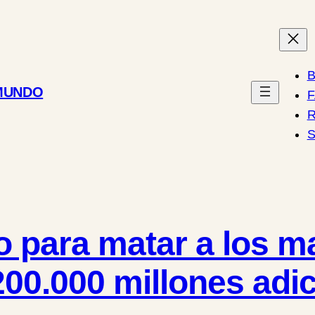
B
 MUNDO
R
S
o para matar a los ma
00.000 millones adic