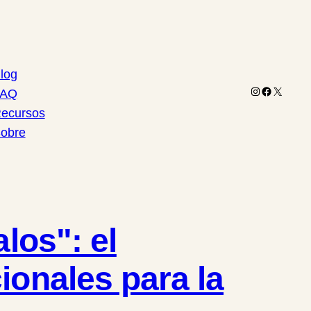
log
Instagram
Facebook
X
FAQ
ecursos
obre
los": el
ionales para la