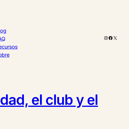
log
Instagram
Faceboo
X
AQ
ecursos
obre
dad, el club y el