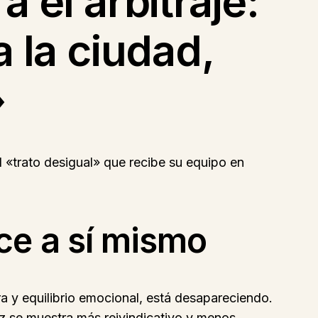
 el arbitraje:
 la ciudad,
»
l «trato desigual» que recibe su equipo en
ce a sí mismo
a y equilibrio emocional, está desapareciendo.
z se muestra más reivindicativo y menos