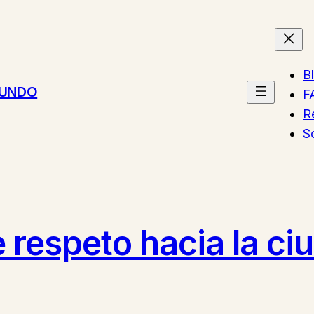
B
MUNDO
F
R
S
 respeto hacia la ciu