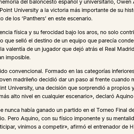
emoria del baloncesto español y universitario, Owen A
Point University a la victoria más importante de su his
o de los ‘Panthers’ en este escenario.
cia física y su ferocidad bajo los aros, no solo contr
to que selló el destino de un equipo que parecía con
la valentía de un jugador que dejó atrás el Real Madri
n imposible.
do convencional. Formado en las categorías inferiore
ven madrileño decidió dar un paso al frente cuando m
oint University, una decisión que sorprendió a propios 
s alto nivel en cualquier escenario», declaró Aquino 
 que nunca había ganado un partido en el Torneo Final 
io. Pero Aquino, con su físico imponente y su mentalida
icipar, vinimos a competir», afirmó el entrenador de 