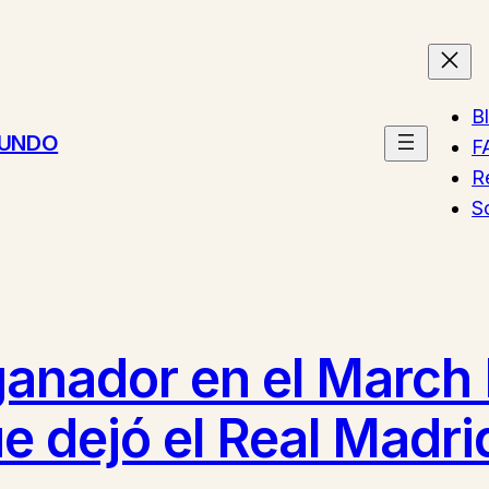
B
MUNDO
F
R
S
ganador en el March
e dejó el Real Madri