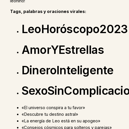
leonino!
Tags, palabras y oraciones virales:
LeoHoróscopo2023
AmorYEstrellas
DineroInteligente
SexoSinComplicaci
«El universo conspira a tu favor»
«Descubre tu destino astral»
«La energía de Leo está en su apogeo»
«Consejos cósmicos para solteros y parejas»