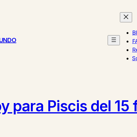
B
MUNDO
F
R
S
 para Piscis del 15