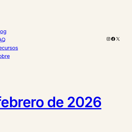
log
Instagram
Faceboo
X
AQ
ecursos
obre
 febrero de 2026