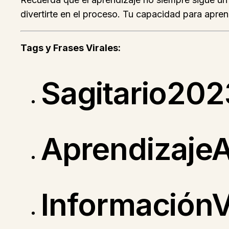
divertirte en el proceso. Tu capacidad para apren
Tags y Frases Virales:
Sagitario202
Aprendizaje
InformaciónV