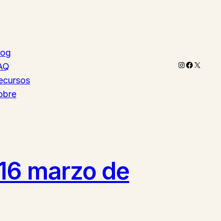
log
Instagram
Faceboo
X
AQ
ecursos
obre
 16 marzo de