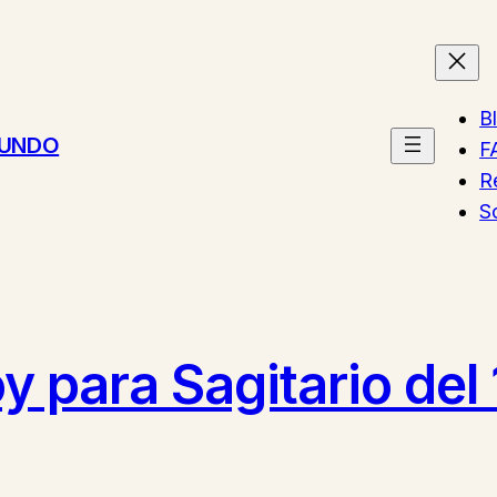
B
MUNDO
F
R
S
 para Sagitario del