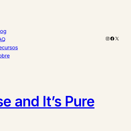
log
Instagram
Faceboo
X
AQ
ecursos
obre
e and It’s Pure