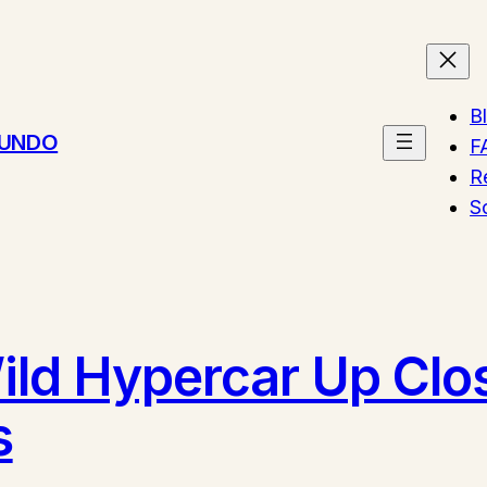
B
MUNDO
F
R
S
ild Hypercar Up Clos
s