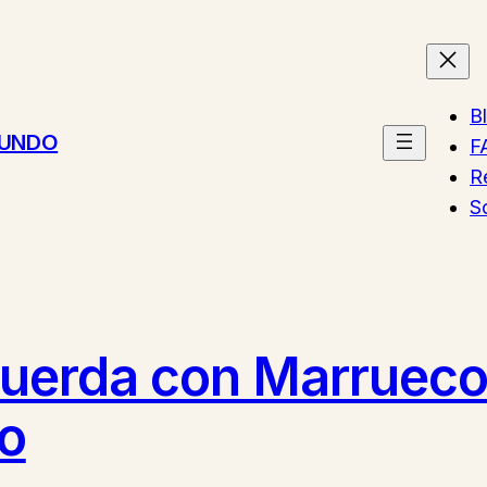
B
MUNDO
F
R
S
cuerda con Marrueco
vo