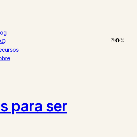
log
Instagram
Faceboo
X
AQ
ecursos
obre
s para ser