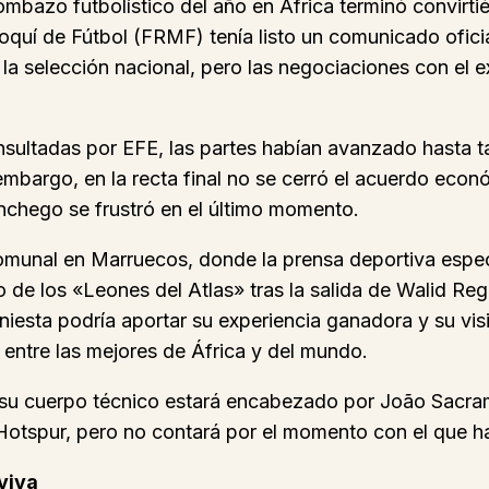
bombazo futbolístico del año en África terminó convir
quí de Fútbol (FRMF) tenía listo un comunicado oficia
a selección nacional, pero las negociaciones con el ex
ultadas por EFE, las partes habían avanzado hasta tal
 embargo, en la recta final no se cerró el acuerdo econ
anchego se frustró en el último momento.
munal en Marruecos, donde la prensa deportiva especu
vo de los «Leones del Atlas» tras la salida de Walid 
iesta podría aportar su experiencia ganadora y su vis
entre las mejores de África y del mundo.
 su cuerpo técnico estará encabezado por João Sacr
otspur, pero no contará por el momento con el que habr
viva