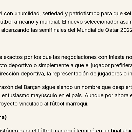
á con «humildad, seriedad y patriotismo» para que «el
 fútbol africano y mundial. El nuevo seleccionador asu
, alcanzando las semifinales del Mundial de Qatar 202
s exactos por los que las negociaciones con Iniesta n
ecto deportivo o simplemente a que el jugador prefirie
 dirección deportiva, la representación de jugadores o 
orazón del Barça» sigue siendo un nombre que despiert
entusiasmo mayúsculo en el país. Aunque por ahora el
royecto vinculado al fútbol marroquí.
ra)
tórico para el fútbol marroquí terminó en un final abi