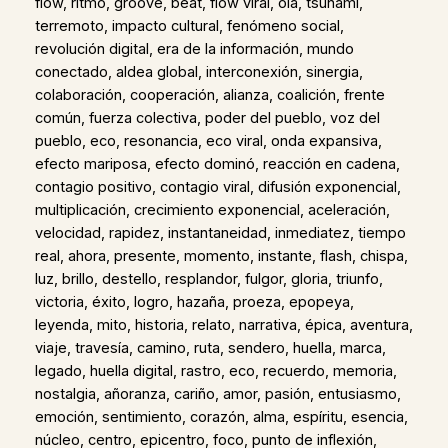
flow, ritmo, groove, beat, flow viral, ola, tsunami,
terremoto, impacto cultural, fenómeno social,
revolución digital, era de la información, mundo
conectado, aldea global, interconexión, sinergia,
colaboración, cooperación, alianza, coalición, frente
común, fuerza colectiva, poder del pueblo, voz del
pueblo, eco, resonancia, eco viral, onda expansiva,
efecto mariposa, efecto dominó, reacción en cadena,
contagio positivo, contagio viral, difusión exponencial,
multiplicación, crecimiento exponencial, aceleración,
velocidad, rapidez, instantaneidad, inmediatez, tiempo
real, ahora, presente, momento, instante, flash, chispa,
luz, brillo, destello, resplandor, fulgor, gloria, triunfo,
victoria, éxito, logro, hazaña, proeza, epopeya,
leyenda, mito, historia, relato, narrativa, épica, aventura,
viaje, travesía, camino, ruta, sendero, huella, marca,
legado, huella digital, rastro, eco, recuerdo, memoria,
nostalgia, añoranza, cariño, amor, pasión, entusiasmo,
emoción, sentimiento, corazón, alma, espíritu, esencia,
núcleo, centro, epicentro, foco, punto de inflexión,