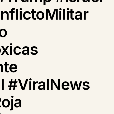
lictoMilitar
o
xicas
nte
l #ViralNews
Roja