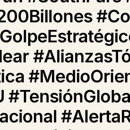
00Billones #Conf
#GolpeEstratégic
ear #AlianzasTó
tica #MedioOrie
 #TensiónGloba
nacional #Alerta