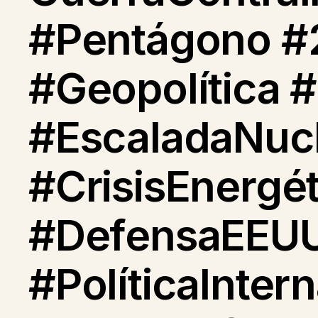
#Pentágono #2
#Geopolítica 
#EscaladaNucl
#CrisisEnergé
#DefensaEEUU
#PolíticaInter