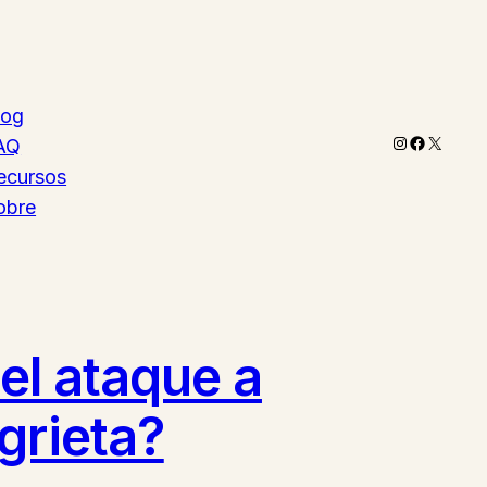
log
Instagram
Faceboo
X
AQ
ecursos
obre
 el ataque a
grieta?