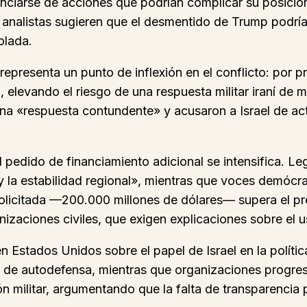
nciarse de acciones que podrían complicar su posició
 analistas sugieren que el desmentido de Trump podría
olada.
 representa un punto de inflexión en el conflicto: por 
 elevando el riesgo de una respuesta militar iraní de 
 una «respuesta contundente» y acusaron a Israel de a
l pedido de financiamiento adicional se intensifica. 
 y la estabilidad regional», mientras que voces demócr
ra solicitada —200.000 millones de dólares— supera el 
zaciones civiles, que exigen explicaciones sobre el u
en Estados Unidos sobre el papel de Israel en la políti
o de autodefensa, mientras que organizaciones progres
 militar, argumentando que la falta de transparencia 