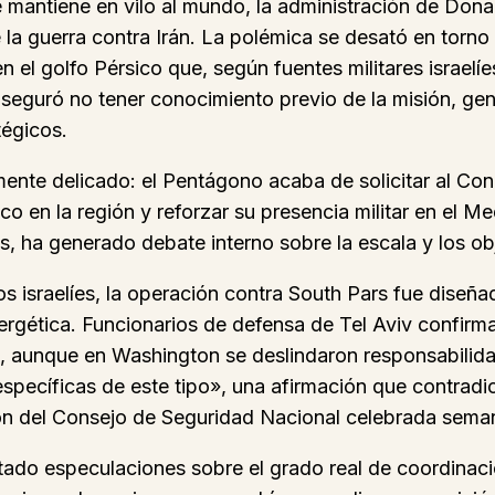
e mantiene en vilo al mundo, la administración de Dona
 la guerra contra Irán. La polémica se desató en torno
en el golfo Pérsico que, según fuentes militares israel
aseguró no tener conocimiento previo de la misión, g
tégicos.
mente delicado: el Pentágono acaba de solicitar al Co
co en la región y reforzar su presencia militar en el M
s, ha generado debate interno sobre la escala y los ob
os israelíes, la operación contra South Pars fue diseña
ergética. Funcionarios de defensa de Tel Aviv confirm
, aunque en Washington se deslindaron responsabilida
specíficas de este tipo», una afirmación que contradic
ón del Consejo de Seguridad Nacional celebrada seman
ado especulaciones sobre el grado real de coordinació