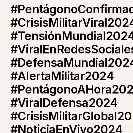
#PentágonoConfirma
#CrisisMilitarViral202
#TensiónMundial202
#ViralEnRedesSocial
#DefensaMundial202
#AlertaMilitar2024
#PentágonoAHora20
#ViralDefensa2024
#CrisisMilitarGlobal2
#NoticiaEnVivo2024