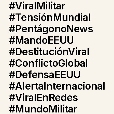
#ViralMilitar
#TensiónMundial
#PentágonoNews
#MandoEEUU
#DestituciónViral
#ConflictoGlobal
#DefensaEEUU
#AlertaInternacional
#ViralEnRedes
#MundoMilitar