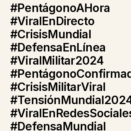
#PentágonoAHora
#ViralEnDirecto
#CrisisMundial
#DefensaEnLínea
#ViralMilitar2024
#PentágonoConfirma
#CrisisMilitarViral
#TensiónMundial202
#ViralEnRedesSociale
#DefensaMundial