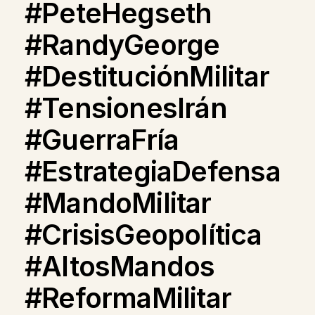
#PeteHegseth
#RandyGeorge
#DestituciónMilitar
#TensionesIrán
#GuerraFría
#EstrategiaDefensa
#MandoMilitar
#CrisisGeopolítica
#AltosMandos
#ReformaMilitar