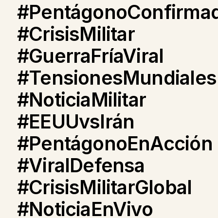
#PentágonoConfirma
#CrisisMilitar
#GuerraFríaViral
#TensionesMundiales
#NoticiaMilitar
#EEUUvsIrán
#PentágonoEnAcción
#ViralDefensa
#CrisisMilitarGlobal
#NoticiaEnVivo