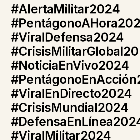
#AlertaMilitar2024
#PentágonoAHora20
#ViralDefensa2024
#CrisisMilitarGlobal2
#NoticiaEnVivo2024
#PentágonoEnAcción
#ViralEnDirecto2024
#CrisisMundial2024
#DefensaEnLínea202
#ViralMilitar2024