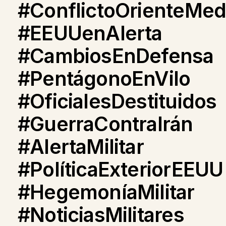
#ConflictoOrienteMed
#EEUUenAlerta
#CambiosEnDefensa
#PentágonoEnVilo
#OficialesDestituidos
#GuerraContraIrán
#AlertaMilitar
#PolíticaExteriorEEUU
#HegemoníaMilitar
#NoticiasMilitares