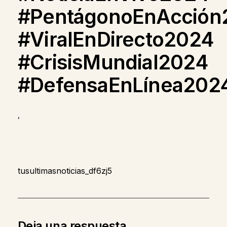
#PentágonoEnAcción
#ViralEnDirecto2024
#CrisisMundial2024
#DefensaEnLínea202
,
tusultimasnoticias_df6zj5
Deja una respuesta