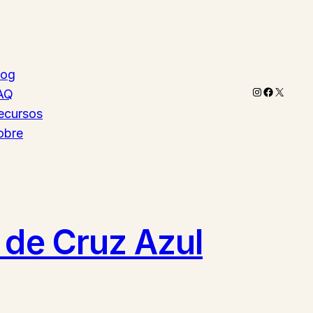
log
Instagram
Faceboo
X
AQ
ecursos
obre
 de Cruz Azul