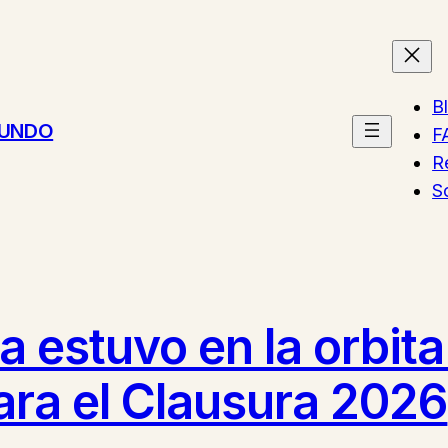
B
MUNDO
F
R
S
 estuvo en la orbita
ara el Clausura 2026