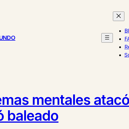
B
MUNDO
F
R
S
emas mentales atacó
ió baleado