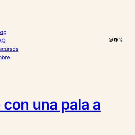
log
Instagram
Faceboo
X
AQ
ecursos
obre
 con una pala a