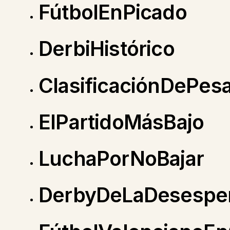
FútbolEnPicado
DerbiHistórico
ClasificaciónDePesa
ElPartidoMásBajo
LuchaPorNoBajar
DerbyDeLaDesespe