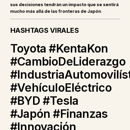
sus decisiones tendrán un impacto que se sentirá
mucho más allá de las fronteras de Japón
.
HASHTAGS VIRALES
Toyota #KentaKon
#CambioDeLiderazgo
#IndustriaAutomovilís
#VehículoEléctrico
#BYD #Tesla
#Japón #Finanzas
#Innovación