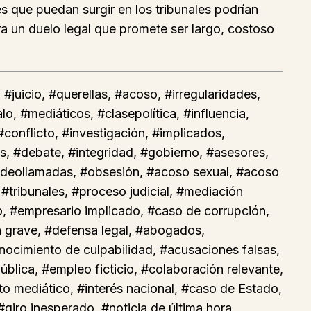
s que puedan surgir en los tribunales podrían
ra un duelo legal que promete ser largo, costoso
uicio, #querellas, #acoso, #irregularidades,
o, #mediáticos, #clasepolítica, #influencia,
#conflicto, #investigación, #implicados,
es, #debate, #integridad, #gobierno, #asesores,
videollamadas, #obsesión, #acoso sexual, #acoso
#tribunales, #proceso judicial, #mediación
to, #empresario implicado, #caso de corrupción,
ón grave, #defensa legal, #abogados,
onocimiento de culpabilidad, #acusaciones falsas,
ública, #empleo ficticio, #colaboración relevante,
nto mediático, #interés nacional, #caso de Estado,
#giro inesperado, #noticia de última hora,