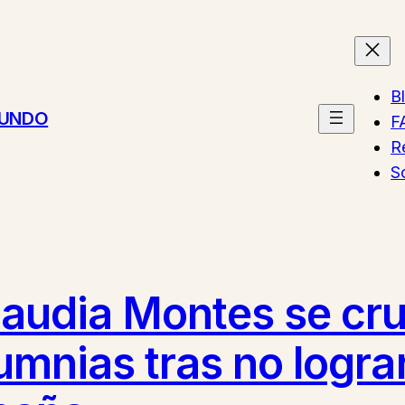
B
MUNDO
F
R
S
laudia Montes se cru
lumnias tras no logr