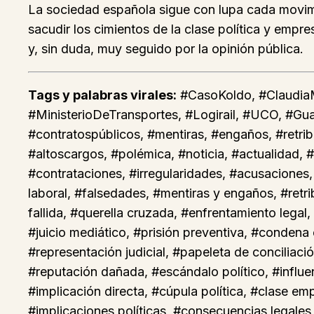
La sociedad española sigue con lupa cada movimie
sacudir los cimientos de la clase política y empr
y, sin duda, muy seguido por la opinión pública.
Tags y palabras virales:
#CasoKoldo, #ClaudiaMo
#MinisterioDeTransportes, #Logirail, #UCO, #Guard
#contratospúblicos, #mentiras, #engaños, #retribu
#altoscargos, #polémica, #noticia, #actualidad, 
#contrataciones, #irregularidades, #acusaciones
laboral, #falsedades, #mentiras y engaños, #retr
fallida, #querella cruzada, #enfrentamiento legal
#juicio mediático, #prisión preventiva, #condena
#representación judicial, #papeleta de conciliaci
#reputación dañada, #escándalo político, #influen
#implicación directa, #cúpula política, #clase em
#implicaciones políticas, #consecuencias legales, 