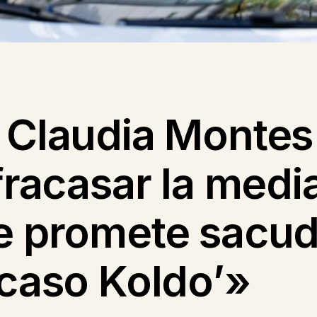
y Claudia Montes
 fracasar la med
e promete sacudi
‘caso Koldo’»