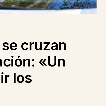
 se cruzan
iación: «Un
r los