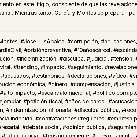
nto en este litigio, consciente de que las revelacione
esarial. Mientras tanto, García y Montes se preparan pa
ntes, #JoséLuisÁbalos, #corrupción, #acusaciones, #j
iaCivil, #prisiónpreventiva, #19añoscárcel, #escándal
ción, #indemnización, #disculpa, #judicial, #tensión, 
#viral, #trending, #impacto, #seguimiento, #revelacion
, #acusados, #testimonios, #declaraciones, #vídeo, #
ibución económica, #dinero, #compensación, #justicia, 
, #alto impacto, #escándalo nacional, #político corrup
 ejemplar, #petición fiscal, #años de cárcel, #acusaci
ón, #indemnización millonaria, #disculpa pública, #rec
cia indebida, #contrataciones irregulares, #empresa p
presarial, #debate social, #opinión pública, #seguimie
#futuro judicial, #tensión creciente, #nuevo capítulo, 