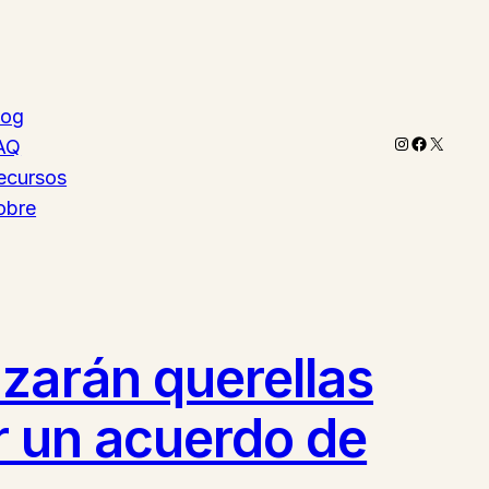
log
Instagram
Faceboo
X
AQ
ecursos
obre
zarán querellas
ar un acuerdo de