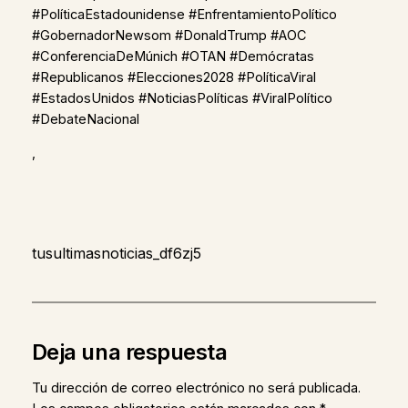
#PolíticaEstadounidense #EnfrentamientoPolítico
#GobernadorNewsom #DonaldTrump #AOC
#ConferenciaDeMúnich #OTAN #Demócratas
#Republicanos #Elecciones2028 #PolíticaViral
#EstadosUnidos #NoticiasPolíticas #ViralPolítico
#DebateNacional
,
tusultimasnoticias_df6zj5
Deja una respuesta
Tu dirección de correo electrónico no será publicada.