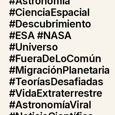
#Astronomía
#CienciaEspacial
#Descubrimiento
#ESA #NASA
#Universo
#FueraDeLoComún
#MigraciónPlanetaria
#TeoríasDesafiadas
#VidaExtraterrestre
#AstronomíaViral