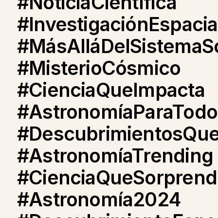
#NoticiaCientífica
#InvestigaciónEspacia
#MásAlláDelSistemaSo
#MisterioCósmico
#CienciaQueImpacta
#AstronomíaParaTodo
#DescubrimientosQue
#AstronomíaTrending
#CienciaQueSorprend
#Astronomía2024