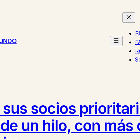
B
MUNDO
F
R
S
 sus socios prioritar
de un hilo, con más 