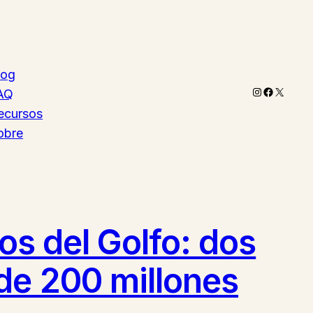
log
Instagram
Faceboo
X
AQ
ecursos
obre
ios del Golfo: dos
de 200 millones