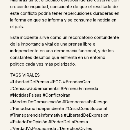
creciente inquietud, consciente de que el resultado de
este conflicto podría tener repercusiones duraderas en
la forma en que se informa y se consume la noticia en
el país.
Este incidente sirve como un recordatorio contundente
de la importancia vital de una prensa libre e
independiente en una democracia funcional, y de los
constantes desafíos que enfrenta en un entorno
político cada vez más polarizado.
TAGS VIRALES:
#LibertadDePrensa #FCC #BrendanCarr
#CensuraGubernamental #PrimeraEnmienda
#NoticiasFalsas #ConflictoIrán
#MediosDeComunicación #DemocraciaEnRiesgo
#PeriodismoIndependiente #CrisisConstitucional
#TransparenciaInformativa #LibertadDeExpresión
#EstadoDeOpinión #PoderDeLaPrensa
#VerdadVsPropaganda #DerechosCiviles