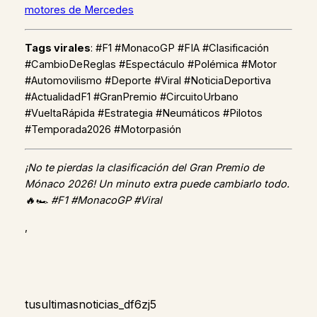
motores de Mercedes
Tags virales
: #F1 #MonacoGP #FIA #Clasificación
#CambioDeReglas #Espectáculo #Polémica #Motor
#Automovilismo #Deporte #Viral #NoticiaDeportiva
#ActualidadF1 #GranPremio #CircuitoUrbano
#VueltaRápida #Estrategia #Neumáticos #Pilotos
#Temporada2026 #Motorpasión
¡No te pierdas la clasificación del Gran Premio de
Mónaco 2026! Un minuto extra puede cambiarlo todo.
🔥🏎️ #F1 #MonacoGP #Viral
,
tusultimasnoticias_df6zj5