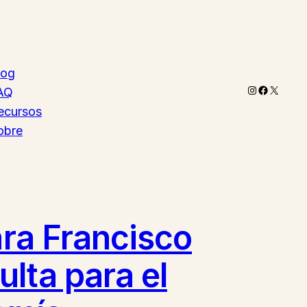
log
Instagram
Faceboo
X
AQ
ecursos
obre
ara Francisco
lta para el