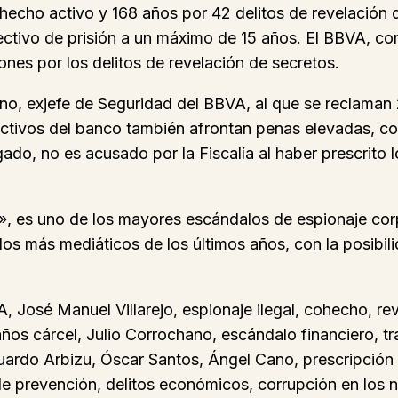
ohecho activo y 168 años por 42 delitos de revelación
 efectivo de prisión a un máximo de 15 años. El BBVA, c
nes por los delitos de revelación de secretos.
o, exjefe de Seguridad del BBVA, al que se reclaman 2
ctivos del banco también afrontan penas elevadas, c
do, no es acusado por la Fiscalía al haber prescrito l
», es uno de los mayores escándalos de espionaje cor
e los más mediáticos de los últimos años, con la posibil
 José Manuel Villarejo, espionaje ilegal, cohecho, re
3 años cárcel, Julio Corrochano, escándalo financiero,
uardo Arbizu, Óscar Santos, Ángel Cano, prescripción de
a de prevención, delitos económicos, corrupción en los