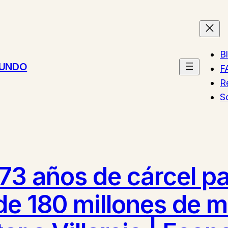
B
MUNDO
F
R
S
173 años de cárcel p
e 180 millones de mu