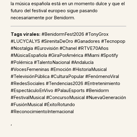
la música española está en un momento dulce y que el
futuro del festival europeo sigue pasando
necesariamente por Benidorm.
Tags virales:
#BenidormFest2026 #TonyGrox
#LUCYCALYS #SirenitaDeOro #Ganadores #Tecnopop
#Nostalgia #Eurovisión #Chanel #RTVE70Años
#MúsicaEspañola #GiraPorAmérica #Miami #Spotify
#Polémica #TalentoNacional #Andalucía
#VocesFemeninas #Emoción #HistoriaMusical
#TelevisiónPública #CulturaPopular #FenómenoViral
#RedesSociales #Tendencias2026 #Entretenimiento
#EspectáculoEnVivo #PalauEsports #Benidorm
#FestivalMusical #ConcursoMusical #NuevaGeneración
#FusiónMusical #ÉxitoRotundo
#ReconocimientoInternacional
,