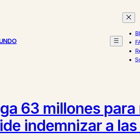
B
MUNDO
F
R
S
aga 63 millones para
ide indemnizar a las