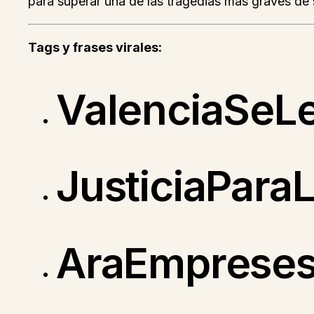
para superar una de las tragedias más graves de s
Tags y frases virales:
ValenciaSeL
JusticiaPara
AraEmprese