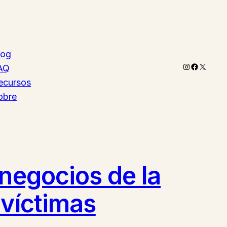
log
Instagram
Faceboo
X
AQ
ecursos
obre
 negocios de la
 víctimas