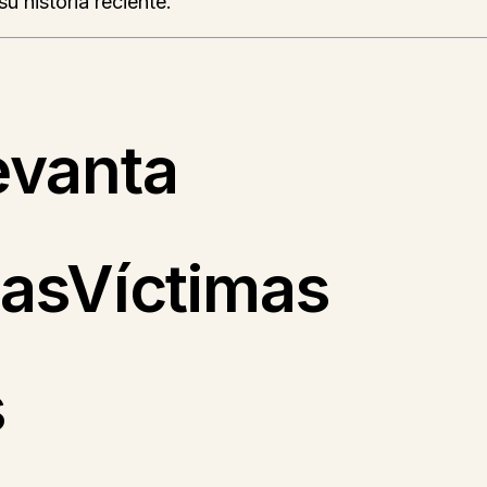
u historia reciente.
evanta
LasVíctimas
s