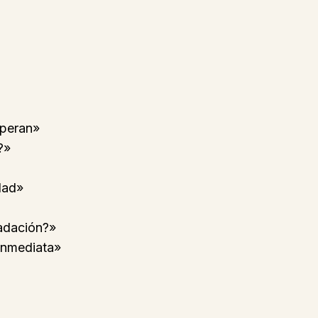
speran»
?»
dad»
radación?»
 inmediata»