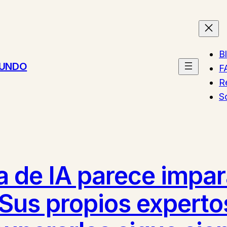
B
MUNDO
F
R
S
a de IA parece impar
Sus propios experto