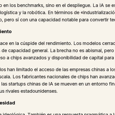
 en los benchmarks, sino en el despliegue. La IA se e
ogística y la robótica. En términos de «industrializaci
 pero sí con una capacidad notable para convertir tec
miento
ace en la cúspide del rendimiento. Los modelos cerra
e capacidad general. La brecha no es abismal, pero p
so a chips avanzados y disponibilidad de capital para 
os han limitado el acceso de las empresas chinas a l
escala. Los fabricantes nacionales de chips han avan
, las startups chinas de IA se mueven en un entorno f
sus rivales estadounidenses.
cesidad
ea ideológica. También es una respuesta pragmática a l