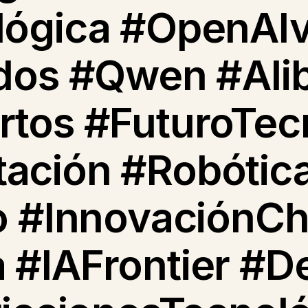
lógica #OpenAI
dos #Qwen #Ali
tos #FuturoTec
ción #RobóticaI
o #InnovaciónCh
 #IAFrontier #