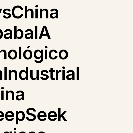
vsChina
babaIA
nológico
ndustrial
ina
DeepSeek