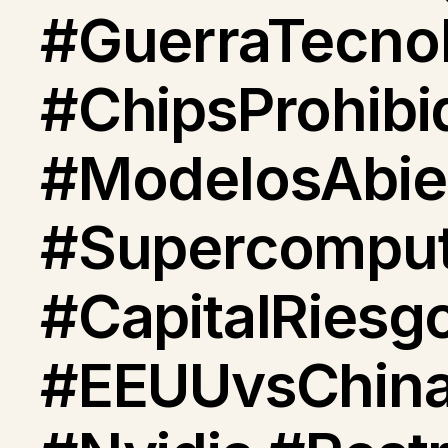
#GuerraTecno
#ChipsProhibi
#ModelosAbier
#Supercomputa
#CapitalRiesg
#EEUUvsChina