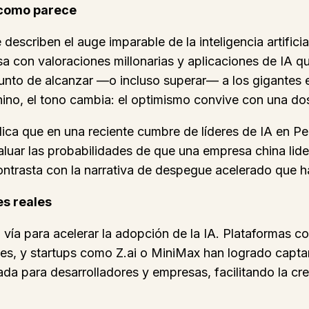
e como parece
describen el auge imparable de la inteligencia artifici
a con valoraciones millonarias y aplicaciones de IA qu
a punto de alcanzar —o incluso superar— a los gigante
hino, el tono cambia: el optimismo convive con una dos
ca que en una reciente cumbre de líderes de IA en Pek
ar las probabilidades de que una empresa china lidere 
ontrasta con la narrativa de despegue acelerado que h
es reales
 vía para acelerar la adopción de la IA. Plataforma
es, y startups como Z.ai o MiniMax han logrado captar 
ada para desarrolladores y empresas, facilitando la 