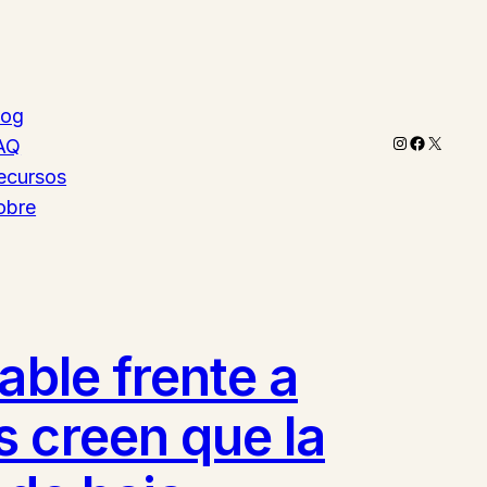
log
Instagram
Faceboo
X
AQ
ecursos
obre
able frente a
s creen que la