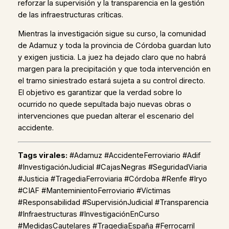
reforzar la supervisión y la transparencia en la gestión
de las infraestructuras críticas.
Mientras la investigación sigue su curso, la comunidad
de Adamuz y toda la provincia de Córdoba guardan luto
y exigen justicia. La juez ha dejado claro que no habrá
margen para la precipitación y que toda intervención en
el tramo siniestrado estará sujeta a su control directo.
El objetivo es garantizar que la verdad sobre lo
ocurrido no quede sepultada bajo nuevas obras o
intervenciones que puedan alterar el escenario del
accidente.
Tags virales:
#Adamuz #AccidenteFerroviario #Adif
#InvestigaciónJudicial #CajasNegras #SeguridadViaria
#Justicia #TragediaFerroviaria #Córdoba #Renfe #Iryo
#CIAF #ManteminientoFerroviario #Víctimas
#Responsabilidad #SupervisiónJudicial #Transparencia
#Infraestructuras #InvestigaciónEnCurso
#MedidasCautelares #TragediaEspaña #Ferrocarril