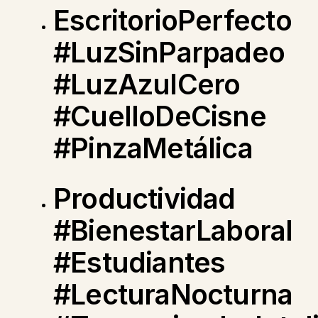
EscritorioPerfecto
#LuzSinParpadeo
#LuzAzulCero
#CuelloDeCisne
#PinzaMetálica
Productividad
#BienestarLaboral
#Estudiantes
#LecturaNocturna