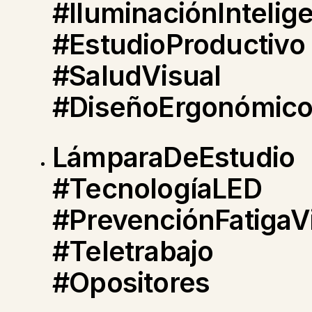
#IluminaciónIntelig
#EstudioProductivo
#SaludVisual
#DiseñoErgonómic
LámparaDeEstudio
#TecnologíaLED
#PrevenciónFatigaV
#Teletrabajo
#Opositores