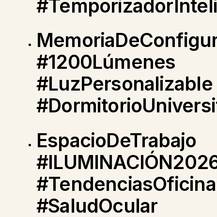
#TemporizadorIntel
MemoriaDeConfigur
#1200Lúmenes
#LuzPersonalizable
#DormitorioUniversi
EspacioDeTrabajo
#ILUMINACIÓN202
#TendenciasOficina
#SaludOcular