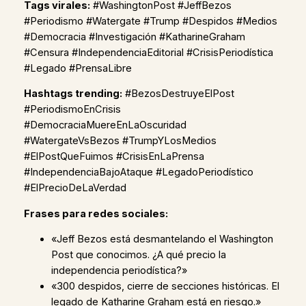
Tags virales:
#WashingtonPost #JeffBezos
#Periodismo #Watergate #Trump #Despidos #Medios
#Democracia #Investigación #KatharineGraham
#Censura #IndependenciaEditorial #CrisisPeriodística
#Legado #PrensaLibre
Hashtags trending:
#BezosDestruyeElPost
#PeriodismoEnCrisis
#DemocraciaMuereEnLaOscuridad
#WatergateVsBezos #TrumpYLosMedios
#ElPostQueFuimos #CrisisEnLaPrensa
#IndependenciaBajoAtaque #LegadoPeriodístico
#ElPrecioDeLaVerdad
Frases para redes sociales:
«Jeff Bezos está desmantelando el Washington
Post que conocimos. ¿A qué precio la
independencia periodística?»
«300 despidos, cierre de secciones históricas. El
legado de Katharine Graham está en riesgo.»